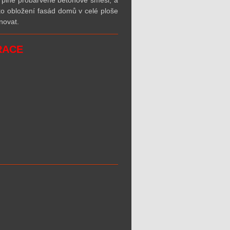
 plně probarvené betonové směsi, a
ko obložení fasád domů v celé ploše
gnovat.
RACE