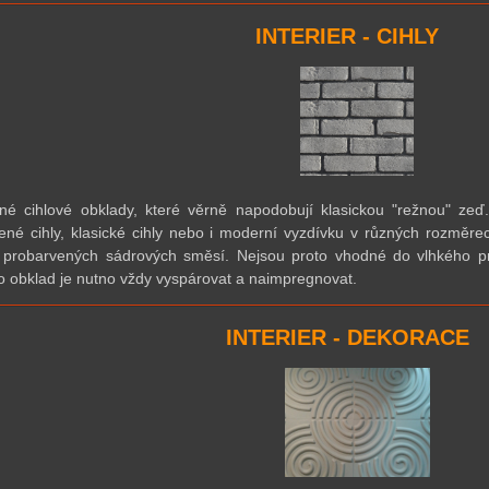
INTERIER - CIHLY
né cihlové obklady, které věrně napodobují klasickou "režnou" zeď.
ené cihly, klasické cihly nebo i moderní vyzdívku v různých rozměre
 probarvených sádrových směsí. Nejsou proto vhodné do vlhkého pr
o obklad je nutno vždy vyspárovat a naimpregnovat.
INTERIER - DEKORACE