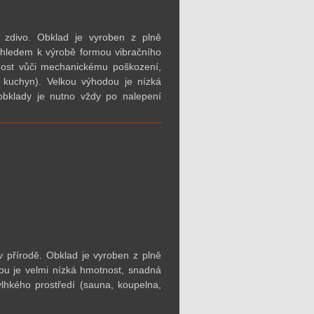
 zdivo. Obklad je vyroben z plně
zhledem k výrobě formou vibračního
lnost vůči mechanickému poškození,
 kuchyn). Velkou výhodou je nízká
obklady je nutno vždy po nalepení
 přírodě. Obklad je vyroben z plně
ou je velmi nízká hmotnost, snadná
lhkého prostředí (sauna, koupelna,