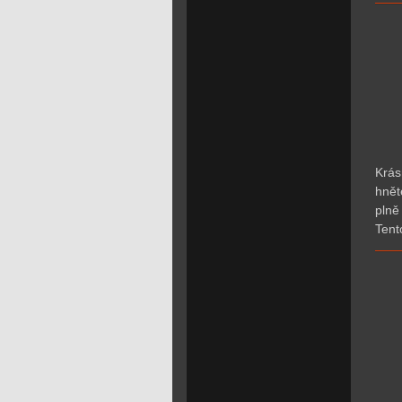
Krás
hnět
plně
Tent