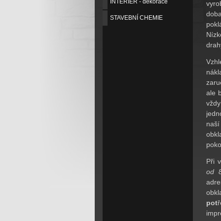
INTERIER - dekorace
vyr
dob
STAVEBNÍ CHEMIE
pokl
Nízk
drah
Vzhl
nákl
zaru
ale 
vžd
jedn
naší
obkl
pokoj
Při 
od 
adr
obk
pot
impr