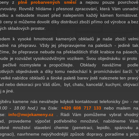
obeny z
plně probarvených směsí
a nejsou pouze povrchově
arvovány.
Rovněž hlídáme i přesnost zpracování, která Vám usnadní
ádku a nebudete muset před nalepením každý kámen formátovat.
é
ceny si můžeme dovolit díky distribuci zboží přímo od výrobce a bez
ých skladových prostor.
edem k vysoké hmotnosti kamených obkladů je naše zboží velmi
adné na přepravu. Vždy jej přepravujeme na paletách - jedině tak
číme, že přepravce nebude na překladištích třídit krabice na pásech,
bude je rozvážet vysokozdvižným vozíkem. Svou objednávku si proto
y pečlivě rozmyslete a propočítejte. Obklady navážíme podle
otlivých objednávek a díky tomu nedochází k promíchávání šarží. V
 velké nabídce obkladů a široké paletě barev jistě naleznete ten pravý
ad nebo dekoraci pro Váš dům, byt, chatu, kancelář, kuchyni, obývací
 a jiné.
výběru kamene ná
s
neváhejte kdykoli kontaktovat telefonicky
(po - ne
8.00 - 18.00 hod.)
na čísle:
+420 608 717 133
nebo
mailem na
ese:
info@mojekameny.cz
. Rádi Vá
m
pom
ůžeme vybrat vhodný
lad, provedeme výpočet
pot
řebného množství, nabídneme Vám
řebné množství stavební chemie (penetraci, lepidlo, spárovku a
egnaci), navrhneme nejvýhodnější způsob dopravy, poradíme s jeho