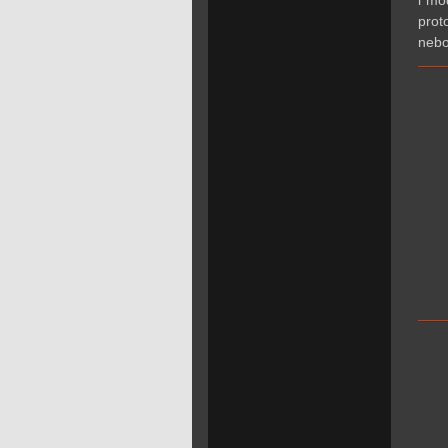
i mo
prot
nebo