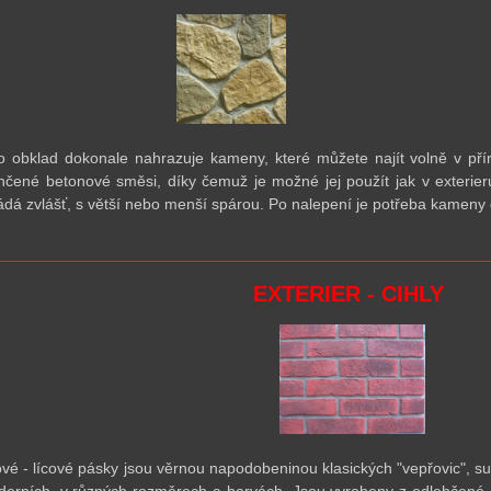
o obklad dokonale nahrazuje kameny, které můžete najít volně v pří
hčené betonové směsi, díky čemuž je možné jej použít jak v exterier
ádá zvlášť, s větší nebo menší spárou. Po nalepení je
pot
řeba kameny 
EXTERIER - CIHLY
ové - lícové pásky jsou věrnou napodobeninou klasických "vepřovic", s