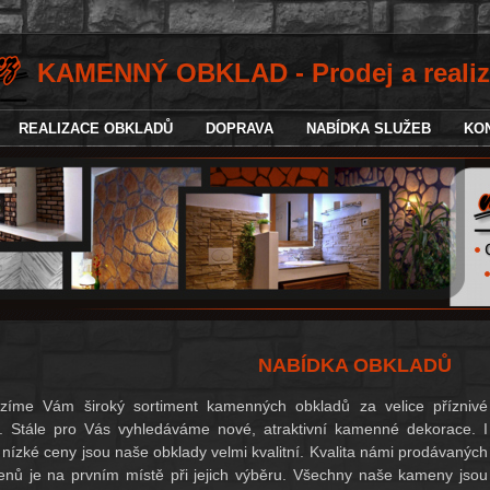
KAMENNÝ OBKLAD - Prodej a reali
REALIZACE OBKLADŮ
DOPRAVA
NABÍDKA SLUŽEB
KON
NABÍDKA OBKLADŮ
ízíme Vám široký
sortiment
kamenných obkladů za velice příznivé
. Stále pro Vás vyhledáváme nové, atraktivní kamenné dekorace. I
 nízké ceny jsou naše obklady velmi kvalitní. Kvalita námi prodávaných
nů je na prvním místě při jejich výběru. Všechny naše kameny jsou