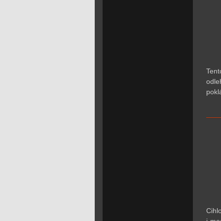
Tent
odle
pokl
Cihl