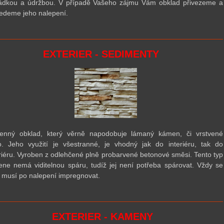
ádkou a údržbou. V případě Vašeho zájmu Vám obklad přivezeme a
edeme jeho nalepení.
EXTERIER - SEDIMENTY
nný obklad, který věrně napodobuje lámaný kámen, či vrstvené
o. Jeho využití je všestranné, je vhodný jak do interiéru, tak do
riéru. Vyroben z odlehčené plně probarvené betonové směsi. Tento typ
ne nemá viditelnou spáru, tudíž jej není
pot
řeba spárovat. Vždy se
 musí po nalepení impregnovat.
EXTERIER - KAMENY