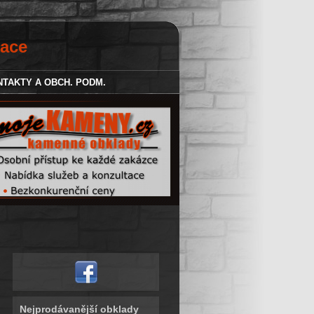
zace
TAKTY A OBCH. PODM.
Nejprodávanější obklady