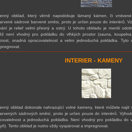
enný obklad, který věrně napodobuje lámaný kámen, či vrstvené
arvené sádrové barvené směsi, proto je určen pouze do interiérů. V
vání je relief velmi přesný a ostrý. U tohoto obkladu je menší odo
ěž není vhodný pro pokládku do vlhkých prostor (sauna, koupelna
nost, snadná opracovatelnost a velmi jednoduchá pokládka. Tyto 
pregnovat.
INTERIER - KAMENY
nný obklad dokonale nahrazující volné kameny, které můžete najít v
arvených sádrových směsí, proto je určen pouze do interiérů. Výhod
covatelnost a jednoduchá pokládka. Není vhodný pro pokládku do v
yň). Tento obklad je nutno vždy vyspárovat a impregnovat.