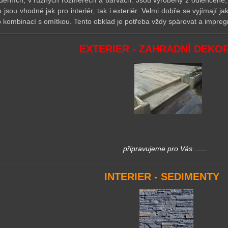
derních, v různých rozměrech a barvách. Jsou vyrobeny z odlehčené,
o jsou vhodné jak pro interiér, tak i exteriér. Velmi dobře
se
vyjímají ja
 kombinací s omítkou. Tento obklad je potřeba vždy spárovat a impre
EXTERIER - ZAHRADNÍ DEKO
připravujeme pro Vás
......
INTERIER - SEDIMENTY