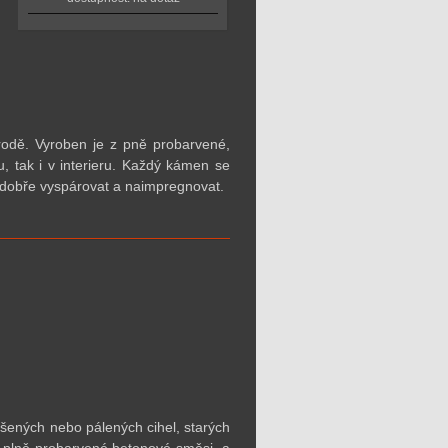
rodě. Vyroben je z pně probarvené,
u, tak i v interieru. Každý kámen
se
dobře vyspárovat a naimpregnovat.
ušených nebo pálených cihel, starých