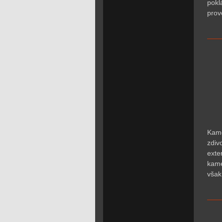
pokl
prov
Kame
zdiv
exte
kame
však