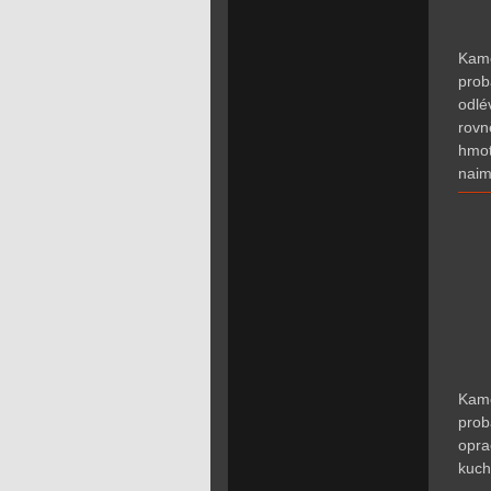
K
am
prob
odlé
rovn
hmot
naim
Kame
prob
opra
kuch