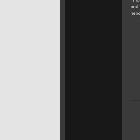
i mo
prot
nebo