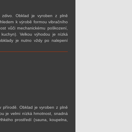
 zdivo. Obklad je vyroben z plně
zhledem k výrobě formou vibračního
lnost vůči mechanickému poškození,
 kuchyn). Velkou výhodou je nízká
obklady je nutno vždy po nalepení
 přírodě. Obklad je vyroben z plně
ou je velmi nízká hmotnost, snadná
lhkého prostředí (sauna, koupelna,