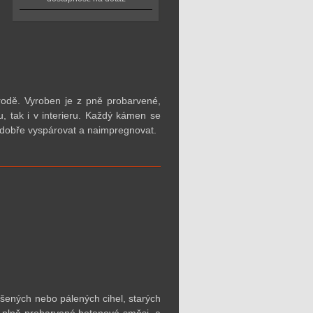
rodě. Vyroben je z pně probarvené,
u, tak i v interieru. Každý kámen
se
dobře vyspárovat a naimpregnovat.
ušených nebo pálených cihel, starých