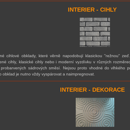
INTERIER - CIHLY
né cihlové obklady, které věrně napodobují klasickou "režnou" zeď.
ené cihly, klasické cihly nebo i moderní vyzdívku v různých rozměre
 probarvených sádrových směsí. Nejsou proto vhodné do vlhkého pr
o obklad je nutno vždy vyspárovat a naimpregnovat.
INTERIER - DEKORACE