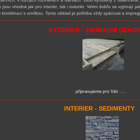
derních, v různých rozměrech a barvách. Jsou vyrobeny z odlehčené,
o jsou vhodné jak pro interiér, tak i exteriér. Velmi dobře
se
vyjímají ja
 kombinací s omítkou. Tento obklad je potřeba vždy spárovat a impre
EXTERIER - ZAHRADNÍ DEKO
připravujeme pro Vás
......
INTERIER - SEDIMENTY