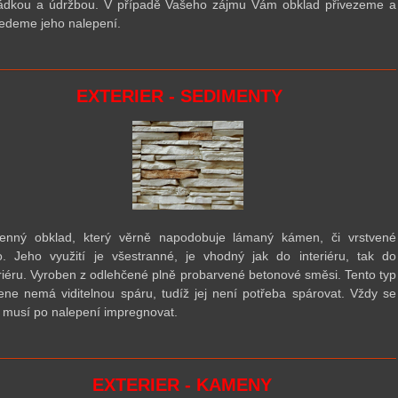
ádkou a údržbou. V případě Vašeho zájmu Vám obklad přivezeme a
edeme jeho nalepení.
EXTERIER - SEDIMENTY
nný obklad, který věrně napodobuje lámaný kámen, či vrstvené
o. Jeho využití je všestranné, je vhodný jak do interiéru, tak do
riéru. Vyroben z odlehčené plně probarvené betonové směsi. Tento typ
ne nemá viditelnou spáru, tudíž jej není
pot
řeba spárovat. Vždy se
 musí po nalepení impregnovat.
EXTERIER - KAMENY