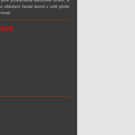
 plně probarvené betonové směsi, a
ko obložení fasád domů v celé ploše
gnovat.
RACE