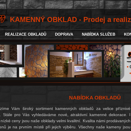
KAMENNÝ OBKLAD - Prodej a reali
REALIZACE OBKLADŮ
DOPRAVA
NABÍDKA SLUŽEB
KON
NABÍDKA OBKLADŮ
ízíme Vám široký
sortiment
kamenných obkladů za velice příznivé
. Stále pro Vás vyhledáváme nové, atraktivní kamenné dekorace. I
 nízké ceny jsou naše obklady velmi kvalitní. Kvalita námi prodávaných
nů je na prvním místě při jejich výběru. Všechny naše kameny jsou