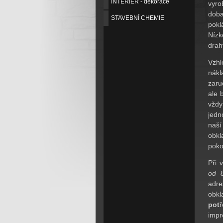
INTERIER - dekorace
vyr
dob
STAVEBNÍ CHEMIE
pokl
Nízk
drah
Vzhl
nákl
zaru
ale 
vžd
jedn
naší
obkl
pokoj
Při 
od 
adr
obk
pot
impr