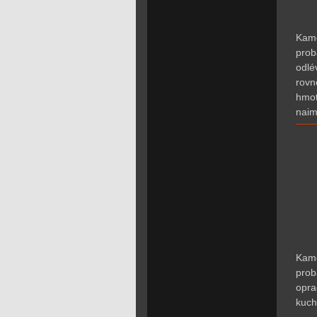
K
am
prob
odlé
rovn
hmot
naim
Kame
prob
opra
kuch