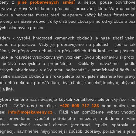
obeny z
plně probarvených směsí
a nejsou pouze povrchově
arvovány.
Rovněž hlídáme i přesnost zpracování, která Vám usnadní
ádku a nebudete muset před nalepením každý kámen formátovat.
é
ceny si můžeme dovolit díky distribuci zboží přímo od výrobce a bez
ých skladových prostor.
edem k vysoké hmotnosti kamených obkladů je naše zboží velmi
adné na přepravu. Vždy jej přepravujeme na paletách - jedině tak
číme, že přepravce nebude na překladištích třídit krabice na pásech,
bude je rozvážet vysokozdvižným vozíkem. Svou objednávku si proto
y pečlivě rozmyslete a propočítejte. Obklady navážíme podle
otlivých objednávek a díky tomu nedochází k promíchávání šarží. V
 velké nabídce obkladů a široké paletě barev jistě naleznete ten pravý
ad nebo dekoraci pro Váš dům, byt, chatu, kancelář, kuchyni, obývací
 a jiné.
výběru kamene ná
s
neváhejte kdykoli kontaktovat telefonicky
(po - ne
8.00 - 18.00 hod.)
na čísle:
+420 608 717 133
nebo
mailem na
ese:
info@mojekameny.cz
. Rádi Vá
m
pom
ůžeme vybrat vhodný
lad, provedeme výpočet
pot
řebného množství, nabídneme Vám
řebné množství stavební chemie (penetraci, lepidlo, spárovku a
egnaci), navrhneme nejvýhodnější způsob dopravy, poradíme s jeho