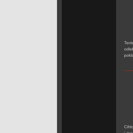
Tent
odle
pokl
Cihl