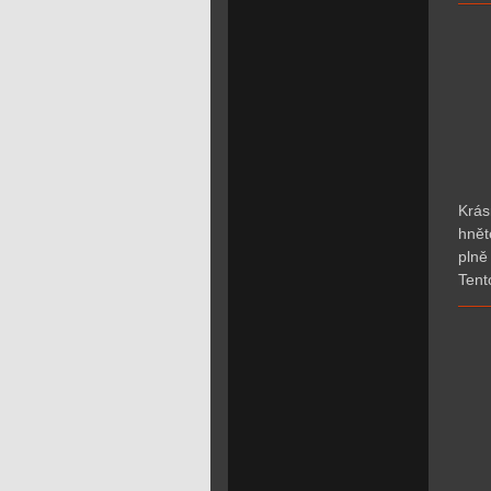
Krás
hnět
plně
Tent