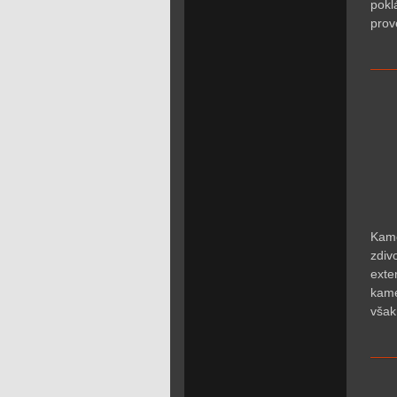
pokl
prov
Kame
zdiv
exte
kame
však