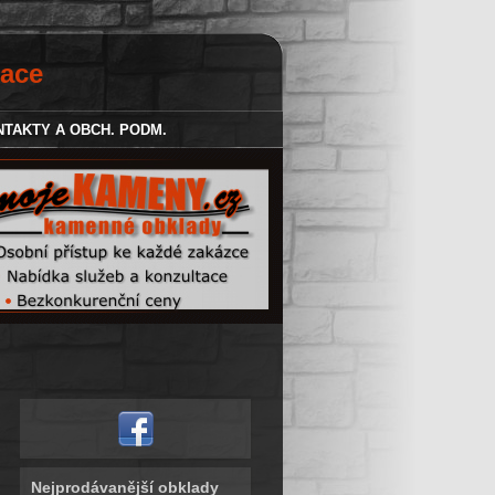
zace
TAKTY A OBCH. PODM.
Nejprodávanější obklady