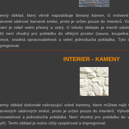
enný obklad, který věrně napodobuje lámaný kámen, či vrstvené
arvené sádrové barvené směsi, proto je určen pouze do interiérů. V
vání je relief velmi přesný a ostrý. U tohoto obkladu je menší odo
ěž není vhodný pro pokládku do vlhkých prostor (sauna, koupelna
nost, snadná opracovatelnost a velmi jednoduchá pokládka. Tyto 
pregnovat.
INTERIER - KAMENY
nný obklad dokonale nahrazující volné kameny, které můžete najít v
arvených sádrových směsí, proto je určen pouze do interiérů. Výhod
covatelnost a jednoduchá pokládka. Není vhodný pro pokládku do v
yň). Tento obklad je nutno vždy vyspárovat a impregnovat.