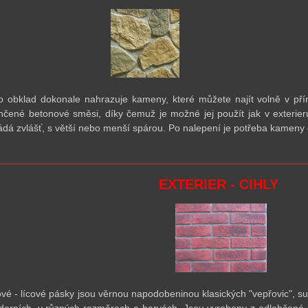
o obklad dokonale nahrazuje kameny, které můžete najít volně v pří
hčené betonové směsi, díky čemuž je možné jej použít jak v exterier
ádá zvlášť, s větší nebo menší spárou. Po nalepení je
pot
řeba kameny 
EXTERIER - CIHLY
ové - lícové pásky jsou věrnou napodobeninou klasických "vepřovic", s