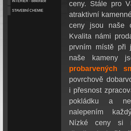
INTERIER - dekorace
ceny. Stále pro 
STAVEBNÍ CHEMIE
atraktivní kamenné
ceny jsou naše o
Kvalita námi pro
prvním místě při 
naše kameny j
probarvených s
povrchově dobarv
i přesnost zpraco
pokládku a ne
nalepením každ
Nízké
ceny si m