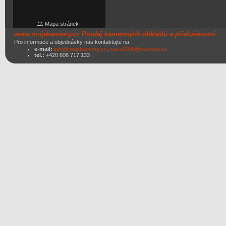
Mapa stránek
www.mojekameny.cz
Prodej kamenných obkladů a příslušenství
Pro informace a objednávky nás kontaktujte na:
e-mail:
info@mojekameny.cz
,
waco2008@seznam.cz
tel.:
+420 608 717 133