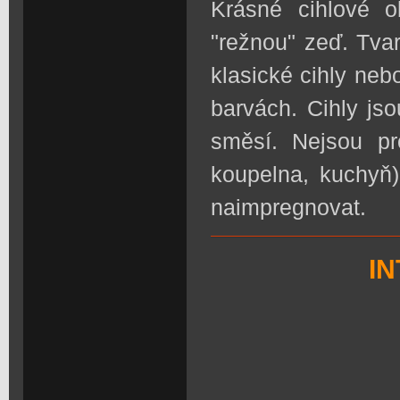
Krásné cihlové o
"režnou" zeď. Tvar
klasické cihly ne
barvách. Cihly js
směsí. Nejsou pr
koupelna, kuchyň)
naimpregnovat.
I