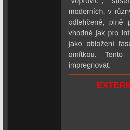
"vepřovic", suš
moderních, v různ
odlehčené, plně 
vhodné jak pro int
jako obložení fa
omítkou. Tento
impregnovat.
EXTERI