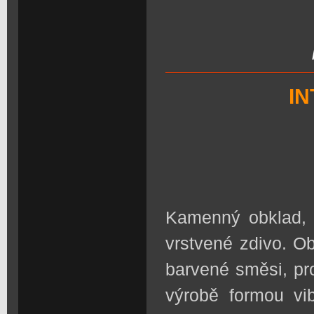
IN
K
amenný obklad, 
vrstvené zdivo. O
barvené směsi, pr
výrobě formou vib