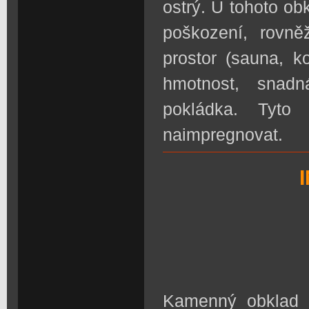
ostrý. U tohoto o
poškození, rovn
prostor (sauna, k
hmotnost, snadn
pokládka. Tyto
naimpregnovat.
Kamenný obklad d