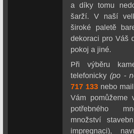
a díky tomu nedo
šarží. V naší ve
široké paletě bar
dekoraci pro Váš 
pokoj a jiné.
Při výběru kam
telefonicky
(po - n
717 133
nebo
mail
Vá
m
pom
ůžeme v
pot
řebného m
množství stavebn
impregnaci), na