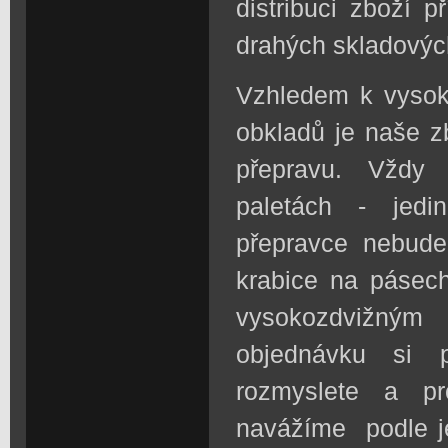
distribuci zboží 
drahých skladovýc
Vzhledem k vysok
obkladů je naše z
přepravu. Vždy 
paletách - jedi
přepravce nebude 
krabice na pásech
vysokozdvižn
objednávku si 
rozmyslete a pr
navážíme podle j