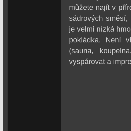
můžete najít v pří
sádrových směsí, 
je velmi nízká hm
pokládka. Není v
(sauna, koupeln
vyspárovat a impr