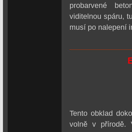
probarvené bet
viditelnou spáru, t
musí po nalepení 
Tento obklad doko
volně v přírodě.