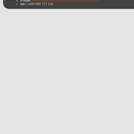
e-mail:
info@mojekameny.cz
,
waco2008@seznam.cz
tel.:
+420 608 717 133